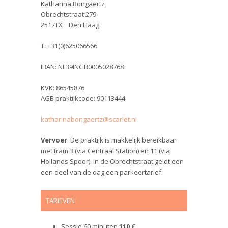
Katharina Bongaertz
Obrechtstraat 279
2517TX Den Haag
T: +31(0)625066566
IBAN: NL39INGB0005028768
KVK: 86545876
AGB praktijkcode: 90113444
katharinabongaertz@scarlet.nl
Vervoer
: De praktijk is makkelijk bereikbaar
met tram 3 (via Centraal Station) en 11 (via
Hollands Spoor). In de Obrechtstraat geldt een
een deel van de dag een parkeertarief.
TARIEVEN
Sessie 60 minuten
110 €