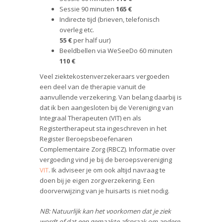
Sessie 90 minuten
165 €
Indirecte tijd (brieven, telefonisch
overleg etc.
55 €
per half uur)
Beeldbellen via WeSeeDo 60 minuten
110 €
Veel ziektekostenverzekeraars vergoeden
een deel van de therapie vanuit de
aanvullende verzekering. Van belang daarbij is
dat ik ben aangesloten bij de Vereniging van
Integraal Therapeuten (VIT) en als
Registertherapeut sta ingeschreven in het
Register Beroepsbeoefenaren
Complementaire Zorg (RBCZ). Informatie over
vergoeding vind je bij de beroepsvereniging
VIT
. Ik adviseer je om ook altijd navraag te
doen bij je eigen zorgverzekering. Een
doorverwijzing van je huisarts is niet nodig.
NB: Natuurlijk kan het voorkomen dat je ziek
wordt of dat een gemaakte afspraak om andere