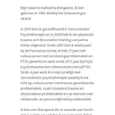
Mijn naam is Katharina Bongaertz. Ik ben
geboren in 1965 dichtbij het Scheveningse
strand.
In 2015 ben ik gecertificeerd in Sensorimotor
Psychotherapie en in 2020 heb ik de advanced
trauma and dissociation training van Janina
Fisher afgerond. Sinds 2001 ben ik werkzaam
bij de Parnassia Groep, ik heb 17 jaar met
volwassenen met verslavingsproblematiek en
PTSS gewerkt en werk sinds 2011 jaar bij PsyQ
psychotrauma met volwassenen met (c)PTSS.
Sinds 4 jaar werk ik in mijn praktijk met
Sensorimotor psychotherapie waarbij ik me
richt op volwassenen met trauma gerelateerde
problematiek, zoals (complex) trauma en
dissociatieve problematiek en op mensen met
relationele- en persoonlijkheidsproblematiek.
In ben een therapeut die er waarde aan hecht
dat je ruimte en veiligheid ervaart om te delen